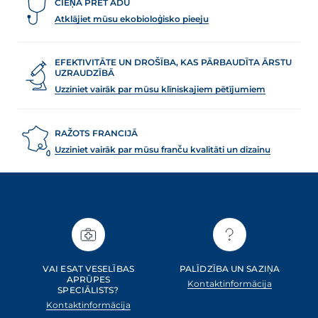
CIEŅA PRET ĀDU
Atklājiet mūsu ekobioloģisko pieeju
EFEKTIVITĀTE UN DROŠĪBA, KAS PĀRBAUDĪTA ĀRSTU
UZRAUDZĪBĀ
Uzziniet vairāk par mūsu klīniskajiem pētījumiem
RAŽOTS FRANCIJĀ
Uzziniet vairāk par mūsu franču kvalitāti un dizainu
VAI ESAT VESELĪBAS
PALĪDZĪBA UN SAZIŅA
APRŪPES
Kontaktinformācija
SPECIĀLISTS?
Kontaktinformācija