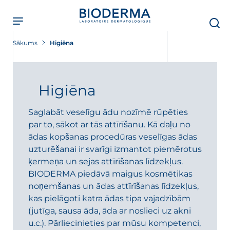
Skip
to
main
content
Sākums
Higiēna
Higiēna
i
Saglabāt veselīgu ādu nozīmē rūpēties
par to, sākot ar tās attīrīšanu. Kā daļu no
ādas kopšanas procedūras veselīgas ādas
uzturēšanai ir svarīgi izmantot piemērotus
ķermeņa un sejas attīrīšanas līdzekļus.
BIODERMA piedāvā maigus kosmētikas
noņemšanas un ādas attīrīšanas līdzekļus,
kas pielāgoti katra ādas tipa vajadzībām
(jutīga, sausa āda, āda ar noslieci uz akni
u.c.). Pārliecinieties par mūsu kompetenci,