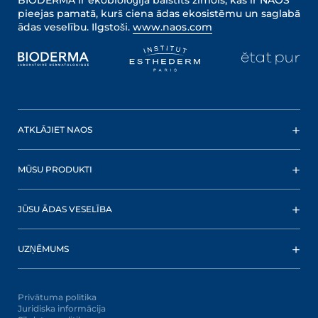
BIODERMA ir ekobioloģijā balstīts zīmols, kas ir NAOS
pieejas pamatā, kurš ciena ādas ekosistēmu un saglabā
ādas veselību. Ilgstoši.
www.naos.com
ATKLĀJIET NAOS
MŪSU PRODUKTI
JŪSU ĀDAS VESELĪBA
UZŅĒMUMS
Privātuma politika
Juridiska informācija