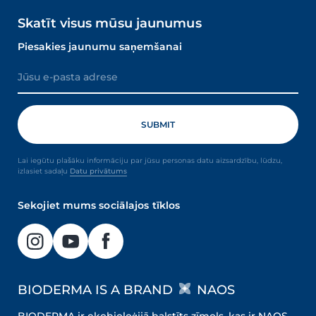
Skatīt visus mūsu jaunumus
Piesakies jaunumu saņemšanai
Lai iegūtu plašāku informāciju par jūsu personas datu aizsardzību, lūdzu,
izlasiet sadaļu
Datu privātums
Sekojiet mums sociālajos tīklos
BIODERMA IS A BRAND
NAOS