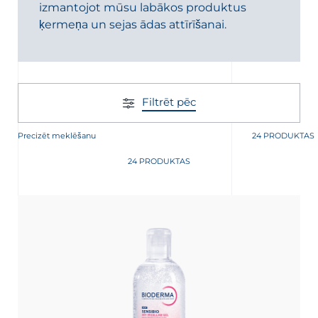
izmantojot mūsu labākos produktus
ķermeņa un sejas ādas attīrīšanai.
Filtrēt pēc
JAUNUMU SAŅEMŠANAI
Precizēt meklēšanu
24 PRODUKTAS
 saņemšanai
24 PRODUKTAS
āciju par jūsu personas datu aizsardzību,
siet sadaļu
Datu privātums