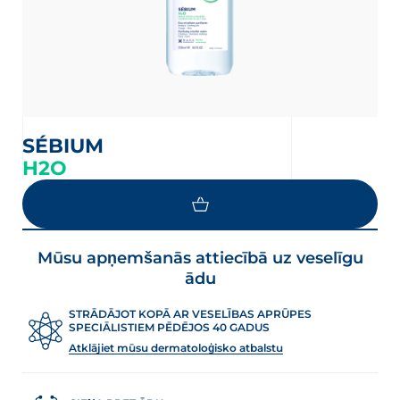
SÉBIUM
H2O
LOAD MORE
Mūsu apņemšanās attiecībā uz veselīgu
ādu
STRĀDĀJOT KOPĀ AR VESELĪBAS APRŪPES
SPECIĀLISTIEM PĒDĒJOS 40 GADUS
Atklājiet mūsu dermatoloģisko atbalstu