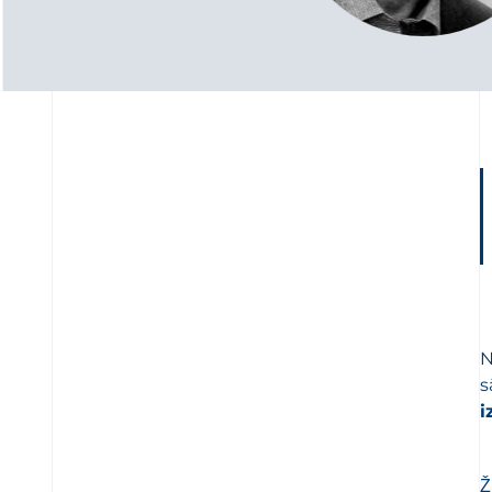
N
s
i
Ž