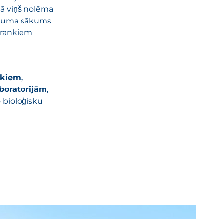
ijā viņš nolēma
vojuma sākums
 frankiem
ekiem,
boratorijām
,
 bioloģisku