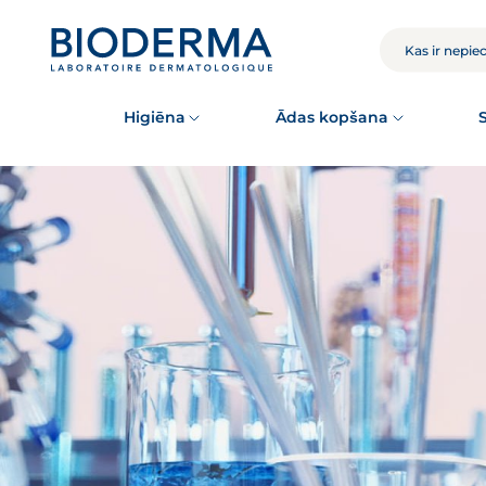
Skip
to
main
MEKLĒT
content
Higiēna
Ādas kopšana