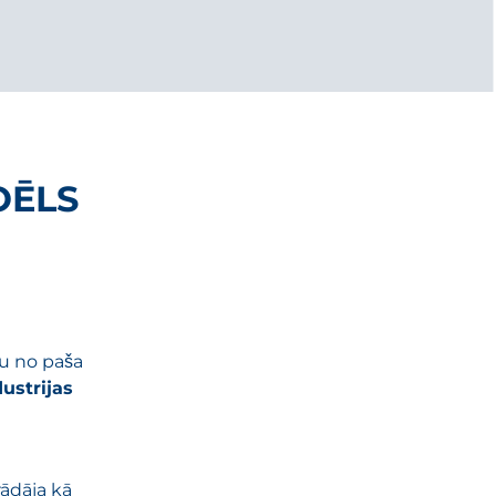
OĒLS
au no paša
ustrijas
rādāja kā