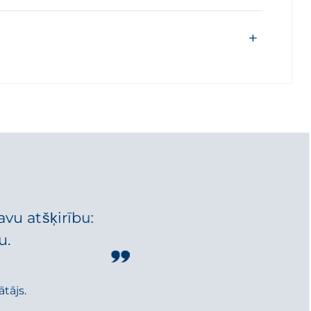
vu atšķirību:
u.
tājs.