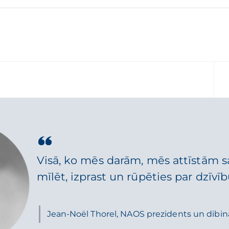
Visā, ko mēs darām, mēs attīstām sa
mīlēt, izprast un rūpēties par dzīvīb
Jean-Noël Thorel, NAOS prezidents un dibinā