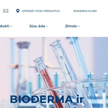
ATRODIET MŪSU PRODUKTUS
BIODERMA KLUBS
Pierakstīties
jaunumu
saņemšanai
dukti
Jūsu āda
Zīmols
BIODERMA ir