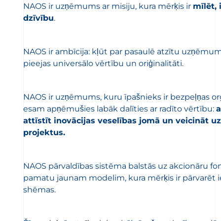
NAOS ir uzņēmums ar misiju, kura mērķis ir
mīlēt,
dzīvību
.
NAOS ir ambīcija: kļūt par pasaulē atzītu uzņēmumu
pieejas universālo vērtību un oriģinalitāti.
NAOS ir uzņēmums, kuru īpašnieks ir bezpeļņas or
esam apņēmušies labāk dalīties ar radīto vērtību:
a
attīstīt inovācijas veselības jomā un veicināt 
projektus.
NAOS pārvaldības sistēma balstās uz akcionāru fo
pamatu jaunam modelim, kura mērķis ir pārvarēt i
shēmas.