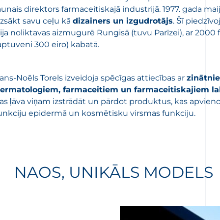
aunais direktors farmaceitiskajā industrijā. 1977. gada ma
zsākt savu ceļu kā
dizainers un izgudrotājs
. Šī piedzī
ija noliktavas aizmugurē Rungisā (tuvu Parīzei), ar 2000
aptuveni 300 eiro) kabatā.
ans-Noēls Torels izveidoja spēcīgas attiecības ar
zinātni
ermatologiem, farmaceitiem un farmaceitiskajiem la
as ļāva viņam izstrādāt un pārdot produktus, kas apvieno
unkciju epidermā un kosmētisku virsmas funkciju.
NAOS, UNIKĀLS MODELS