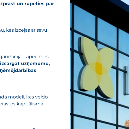
 izprast un rūpēties par
, kas izceļas ar savu
ganizācija. Tāpēc mēs
izsargāt uzņēmumu,
uzņēmējdarbības
nda modeli, kas veido
erastos kapitālisma