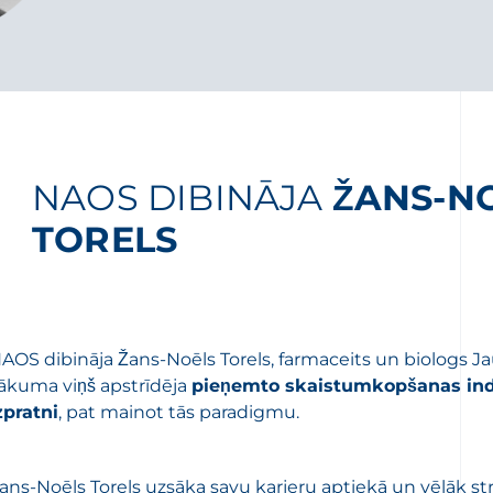
NAOS DIBINĀJA
ŽANS-N
TORELS
AOS dibināja Žans-Noēls Torels, farmaceits un biologs J
ākuma viņš apstrīdēja
pieņemto skaistumkopšanas ind
zpratni
, pat mainot tās paradigmu.
ans-Noēls Torels uzsāka savu karjeru aptiekā un vēlāk st