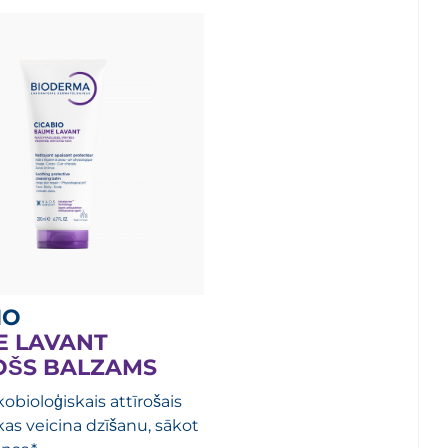
IO
 LAVANT
OŠS BALZAMS
obioloģiskais attīrošais
kas veicina dzīšanu, sākot