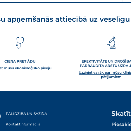
u apņemšanās attiecībā uz veselīgu
CIEŅA PRET ĀDU
EFEKTIVITĀTE UN DROŠĪBA
PĀRBAUDĪTA ĀRSTU UZRAU
iet mūsu ekobioloģisko pieeju
Uzziniet vairāk par mūsu klīn
pētījumiem
Skatī
PALĪDZĪBA UN SAZIŅA
Piesaki
Kontaktinformācija