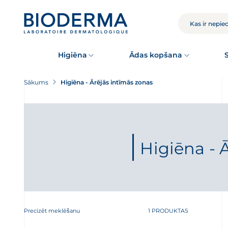
Skip
to
main
MEKLĒT
content
Higiēna
Ādas kopšana
Sākums
Higiēna - Ārējās intīmās zonas
Higiēna - 
Precizēt meklēšanu
1 PRODUKTAS