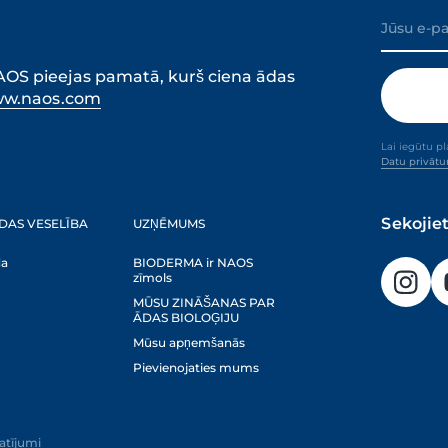
 NAOS pieejas pamatā, kurš ciena ādas
w.naos.com
Lai iegūtu pl
Datu privāt
Sekojie
DAS VESELĪBA
UZŅĒMUMS
da
BIODERMA ir NAOS
zīmols
MŪSU ZINĀŠANAS PAR
ĀDAS BIOLOĢIJU
Mūsu apņemšanās
Pievienojaties mums
tatījumi