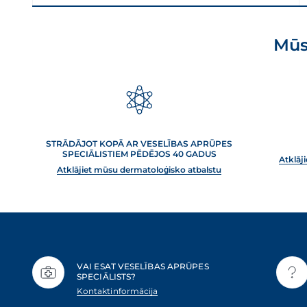
Mūs
STRĀDĀJOT KOPĀ AR VESELĪBAS APRŪPES
SPECIĀLISTIEM PĒDĒJOS 40 GADUS
Atklāj
Atklājiet mūsu dermatoloģisko atbalstu
VAI ESAT VESELĪBAS APRŪPES
SPECIĀLISTS?
Kontaktinformācija