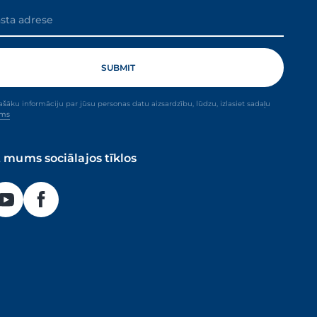
ašāku informāciju par jūsu personas datu aizsardzību, lūdzu, izlasiet sadaļu
ums
t mums sociālajos tīklos