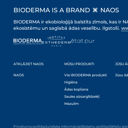
BIODERMA IS A BRAND
NAOS
BIODERMA ir ekobioloģijā balstīts zīmols, kas ir
ekosistēmu un saglabā ādas veselību. Ilgstoši.
ww
ATKLĀJIET NAOS
MŪSU PRODUKTI
JŪSU Ā
NAOS
Visi BIODERMA produkti
Jūsu ā
Higiēna
Ādas kopšana
Saules aizsarglīdzekļi
Mazulim
Privātuma politika
Juridiska informācija
Sīkdatņu politika
Sīkfailu ies