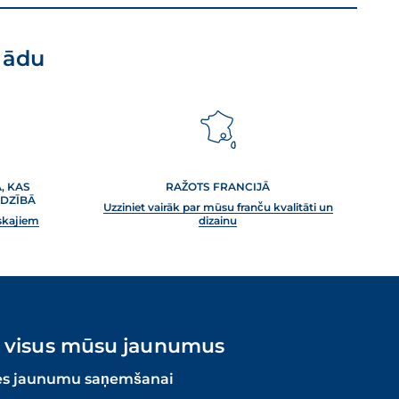
 ādu
, KAS
RAŽOTS FRANCIJĀ
DZĪBĀ
Uzziniet vairāk par mūsu franču kvalitāti un
iskajiem
dizainu
t visus mūsu jaunumus
es jaunumu saņemšanai