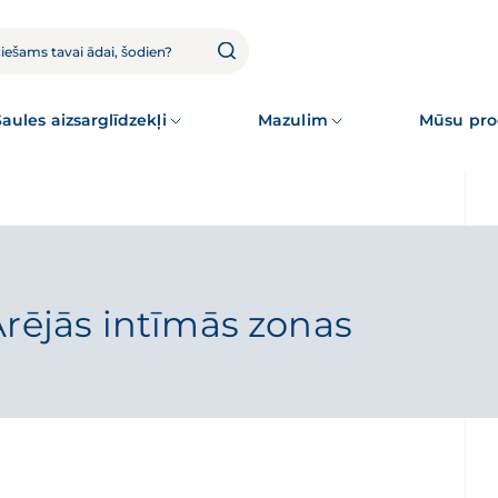
Saules aizsarglīdzekļi
Mazulim
Mūsu pro
Ārējās intīmās zonas