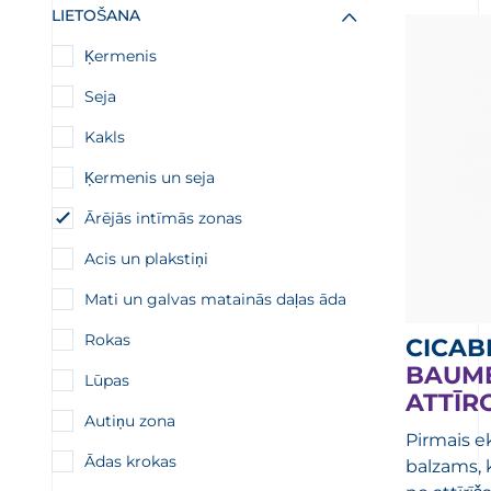
LIETOŠANA
Ķermenis
Seja
Kakls
Ķermenis un seja
Ārējās intīmās zonas
Acis un plakstiņi
Mati un galvas matainās daļas āda
Rokas
CICAB
BAUME
Lūpas
ATTĪR
Autiņu zona
Pirmais ek
Ādas krokas
balzams, 