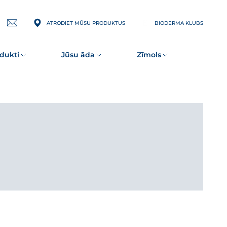
ATRODIET MŪSU PRODUKTUS
BIODERMA KLUBS
Pierakstīties
jaunumu
saņemšanai
dukti
Jūsu āda
Zīmols