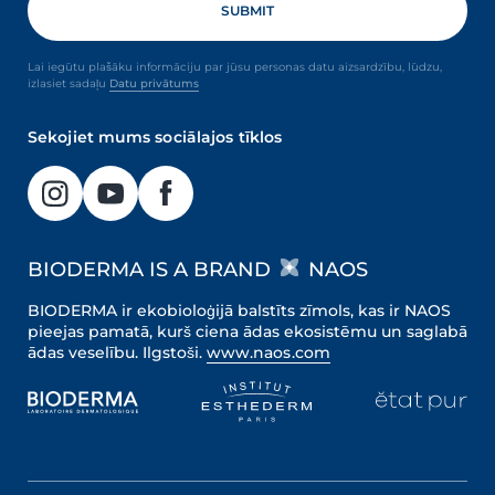
Lai iegūtu plašāku informāciju par jūsu personas datu aizsardzību, lūdzu,
izlasiet sadaļu
Datu privātums
Sekojiet mums sociālajos tīklos
BIODERMA IS A BRAND
NAOS
BIODERMA ir ekobioloģijā balstīts zīmols, kas ir NAOS
pieejas pamatā, kurš ciena ādas ekosistēmu un saglabā
ādas veselību. Ilgstoši.
www.naos.com