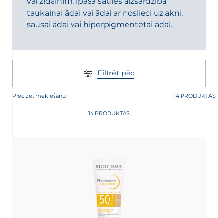
vai zīdainim, īpaša saules aizsardzība
taukainai ādai vai ādai ar noslieci uz akni,
sausai ādai vai hiperpigmentētai ādai.
Filtrēt pēc
JAUNUMU SAŅEMŠANAI
Precizēt meklēšanu
14 PRODUKTAS
 saņemšanai
14 PRODUKTAS
āciju par jūsu personas datu aizsardzību,
siet sadaļu
Datu privātums