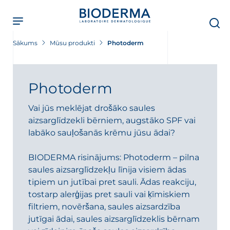
Skip
to
main
content
Sākums
Mūsu produkti
Photoderm
Photoderm
i
Vai jūs meklējat drošāko saules
aizsarglīdzekli bērniem, augstāko SPF vai
labāko sauļošanās krēmu jūsu ādai?
BIODERMA risinājums: Photoderm – pilna
saules aizsarglīdzekļu līnija visiem ādas
tipiem un jutībai pret sauli. Ādas reakciju,
tostarp alerģijas pret sauli vai ķīmiskiem
filtriem, novēršana, saules aizsardzība
jutīgai ādai, saules aizsarglīdzeklis bērnam