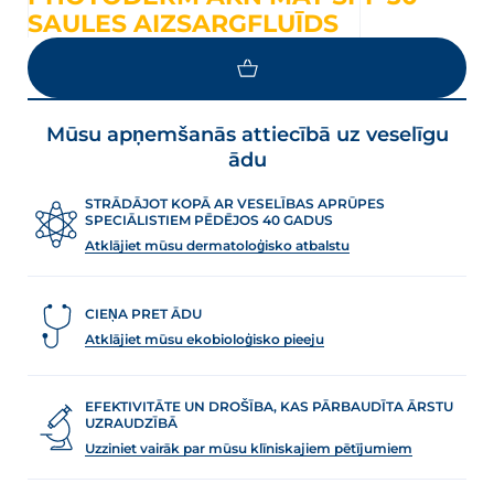
SAULES AIZSARGFLUĪDS
LOAD MORE
Mūsu apņemšanās attiecībā uz veselīgu
ādu
STRĀDĀJOT KOPĀ AR VESELĪBAS APRŪPES
SPECIĀLISTIEM PĒDĒJOS 40 GADUS
Atklājiet mūsu dermatoloģisko atbalstu
CIEŅA PRET ĀDU
Atklājiet mūsu ekobioloģisko pieeju
EFEKTIVITĀTE UN DROŠĪBA, KAS PĀRBAUDĪTA ĀRSTU
UZRAUDZĪBĀ
Uzziniet vairāk par mūsu klīniskajiem pētījumiem