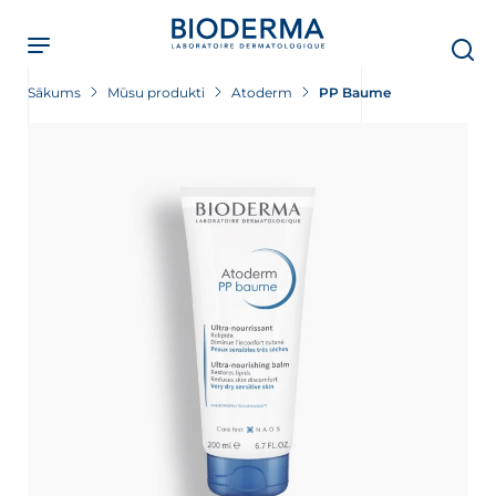
Skip
to
main
content
Sākums
Mūsu produkti
Atoderm
PP Baume
i