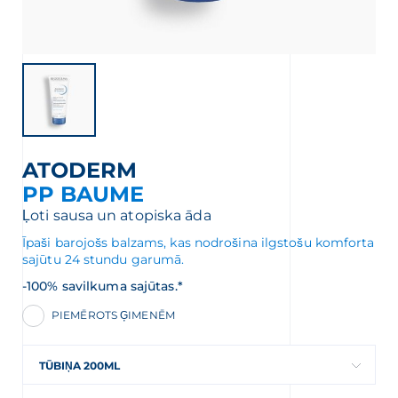
JAUNUMU SAŅEMŠANAI
ATODERM
 saņemšanai
PP BAUME
Ļoti sausa un atopiska āda
Īpaši barojošs balzams, kas nodrošina ilgstošu komforta
sajūtu 24 stundu garumā.
-100% savilkuma sajūtas.*
PIEMĒROTS ĢIMENĒM
āciju par jūsu personas datu aizsardzību,
siet sadaļu
Datu privātums
TŪBIŅA 200ML