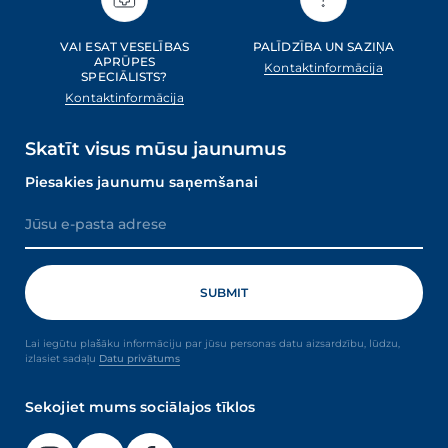
VAI ESAT VESELĪBAS
PALĪDZĪBA UN SAZIŅA
APRŪPES
Kontaktinformācija
SPECIĀLISTS?
Kontaktinformācija
Skatīt visus mūsu jaunumus
Piesakies jaunumu saņemšanai
Lai iegūtu plašāku informāciju par jūsu personas datu aizsardzību, lūdzu,
izlasiet sadaļu
Datu privātums
Sekojiet mums sociālajos tīklos