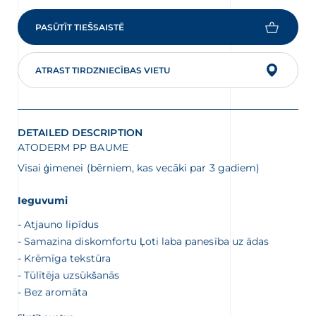
PASŪTĪT TIEŠSAISTĒ
ATRAST TIRDZNIECĪBAS VIETU
DETAILED DESCRIPTION
ATODERM PP BAUME
Visai ģimenei (bērniem, kas vecāki par 3 gadiem)
Ieguvumi
Atjauno lipīdus
Samazina diskomfortu Ļoti laba panesība uz ādas
Krēmīga tekstūra
Tūlītēja uzsūkšanās
Bez aromāta