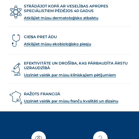
STRĀDĀJOT KOPĀ AR VESELĪBAS APRŪPES
SPECIĀLISTIEM PĒDĒJOS 40 GADUS
Atklājiet mūsu dermatoloģisko atbalstu
CIEŅA PRET ĀDU
Atklājiet mūsu ekobioloģisko pieeju
EFEKTIVITĀTE UN DROŠĪBA, KAS PĀRBAUDĪTA ĀRSTU
UZRAUDZĪBĀ
Uzziniet vairāk par mūsu klīniskajiem pētījumiem
RAŽOTS FRANCIJĀ
Uzziniet vairāk par mūsu franču kvalitāti un dizainu